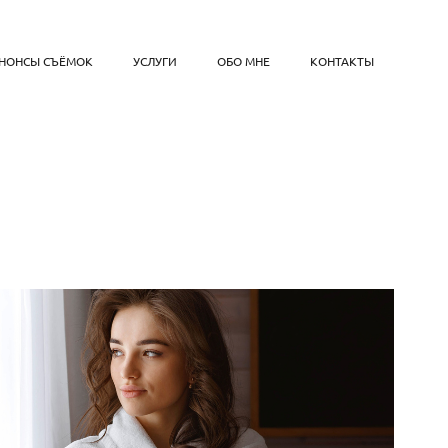
НОНСЫ СЪЁМОК
УСЛУГИ
ОБО МНЕ
КОНТАКТЫ