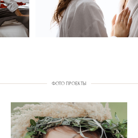
Фотосессия для сайта Велес
ФОТО ПРОЕКТЫ