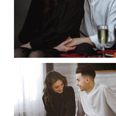
Фотосессия для сайта Велес