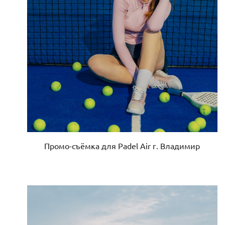
Промо-съёмка для Padel Air г. Владимир