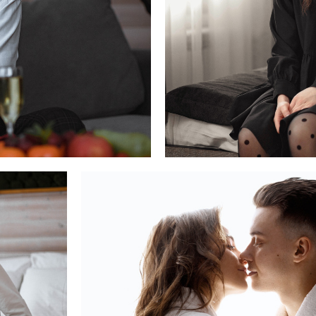
Фотосессия для сайта Велес