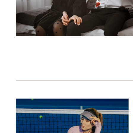
Фотосессия для сайта Велес