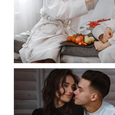
Фотосессия для сайта Велес